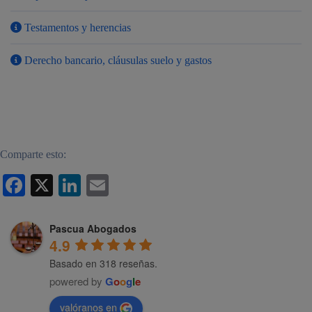
Testamentos y herencias
¿Alguna
Derecho bancario, cláusulas suelo y gastos
duda?
Llámenos
Comparte esto:
WhatsApp
Facebook
X
LinkedIn
Email
Pascua Abogados
4.9
Basado en 318 reseñas.
powered by
G
o
o
g
l
e
valóranos en