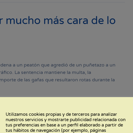
r mucho más cara de lo
dena a un peatón que agredió de un puñetazo a un
fico. La sentencia mantiene la multa, la
importe de las gafas que resultaron rotas durante la
control puede tener importantes consecuencias
uzcan tras una discusión, pueden dar lugar a
Utilizamos cookies propias y de terceros para analizar
esor a indemnizar todos los daños causados.
nuestros servicios y mostrarte publicidad relacionada con
tus preferencias en base a un perfil elaborado a partir de
mo a personas investigadas, ofreciendo un
tus hábitos de navegación (por ejemplo, páginas