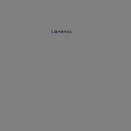
¿Alguna duda?
Llámenos
WhatsApp