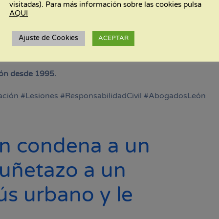
visitadas). Para más información sobre las cookies pulsa
eficaz en procedimientos penales y reclamaciones por
AQUI
Ajuste de Cookies
ACEPTAR
ensa legal, estamos a tu disposición para estudiar tu
ón desde 1995.
ión #Lesiones #ResponsabilidadCivil #AbogadosLeón
ón condena a un
puñetazo a un
s urbano y le