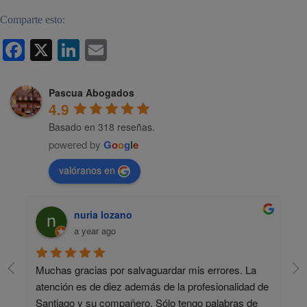
Comparte esto:
Facebook
X
LinkedIn
Email
Pascua Abogados
4.9
Basado en 318 reseñas.
powered by
G
o
o
g
l
e
valóranos en
nuria lozano
a year ago
Muchas gracias por salvaguardar mis errores. La 
atención es de diez además de la profesionalidad de 
Santiago y su compañero. Sólo tengo palabras de 