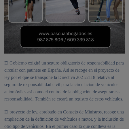
El Gobierno exigirá un seguro obligatorio de responsabilidad para
circular con patinete en España. Así se recoge en el proyecto de
ley por el que se transpone la Directiva 2021/2118 relativa al
seguro de responsabilidad civil para la circulación de vehículos
automóviles así como el control de la obligación de asegurar esta
responsabilidad. También se creará un registro de estos vehículos.
El proyecto de ley, aprobado en Consejo de Ministros, recoge una
ampliación de la definición de vehículos a motor, y la inclusión de
otro tipo de vehículos. En el primer caso lo que conlleva es la