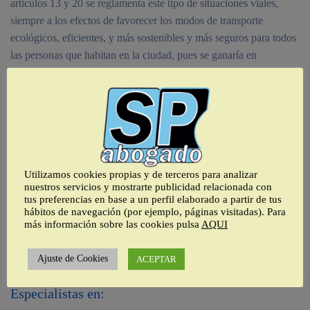
artículos 13 y 20 se reglamenta este tipo de situaciones viales,
siempre a los efectos de favorecer los modos de transporte
ecológicos, eficientes, y más sostenibles y más seguros para todos
las personas que habitan en la ciudad, pues se ganaría en
seguridad.
Sin olvidar, la necesaria presencia de policía local – desaparecida
en el territorio urbano – que patrullara las aceras y los paseos de
nuestras ciudades, obligando a cumplir la normativa y corrigiendo
los indeseables excesos, que convierten nuestras aceras, en
auténticas trampas, donde los peatones, no pueden caminar con la
Utilizamos cookies propias y de terceros para analizar
nuestros servicios y mostrarte publicidad relacionada con
tranquilidad que merecen.
tus preferencias en base a un perfil elaborado a partir de tus
hábitos de navegación (por ejemplo, páginas visitadas). Para
más información sobre las cookies pulsa
AQUI
Anteriores
Siguientes
Ajuste de Cookies
ACEPTAR
Especialistas en: