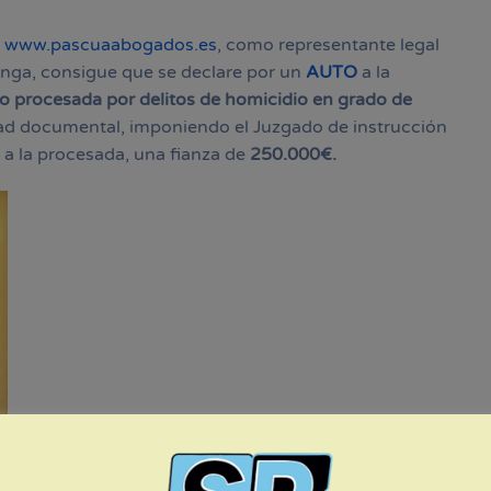
A
www.pascuaabogados.es
, como representante legal
anga, consigue que se declare por un
AUTO
a la
o procesada por delitos de homicidio en grado de
sedad documental, imponiendo el Juzgado de instrucción
a la procesada, una fianza de
250.000€.