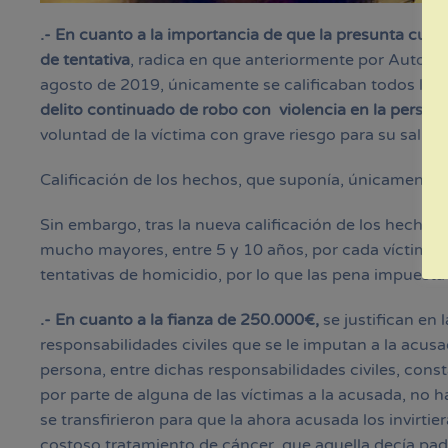
.- En cuanto a la importancia de que la presunta culp
de tentativa
, radica en que anteriormente por Auto de
agosto de 2019, únicamente se calificaban todos los
delito continuado de robo con violencia en la person
voluntad de la víctima con grave riesgo para su salud.
Calificación de los hechos, que suponía, únicamente
Sin embargo, tras la nueva calificación de los hechos,
mucho mayores, entre 5 y 10 años, por cada víctima, h
tentativas de homicidio, por lo que las pena impuesta
.- En cuanto a la fianza de 250.000€,
se justifican en
responsabilidades civiles que se le imputan a la acusad
persona, entre dichas responsabilidades civiles, con
por parte de alguna de las víctimas a la acusada, no 
se transfirieron para que la ahora acusada los invirtie
costoso tratamiento de cáncer, que aquella decía pad