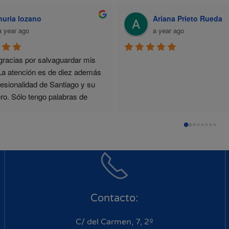
nuria lozano
Ariana Prieto Rueda
a year ago
a year ago
racias por salvaguardar mis 
La atención es de diez además 
fesionalidad de Santiago y su 
o. Sólo tengo palabras de 
miento.
Contacto:
C/ del Carmen, 7, 2º