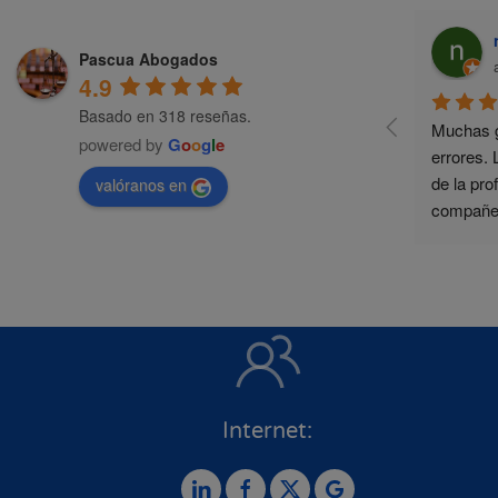
Pascua Abogados
4.9
Basado en 318 reseñas.
Muchas g
powered by
G
o
o
g
l
e
errores. 
de la pro
valóranos en
compañer
agradeci
Internet: