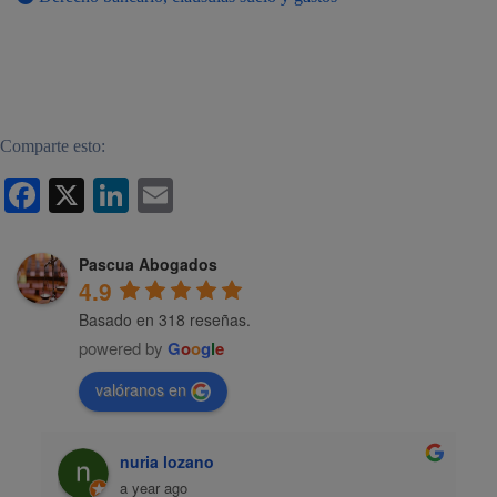
duda?
Llámenos
Comparte esto:
WhatsApp
Facebook
X
LinkedIn
Email
Pascua Abogados
4.9
Basado en 318 reseñas.
powered by
G
o
o
g
l
e
valóranos en
nuria lozano
a year ago