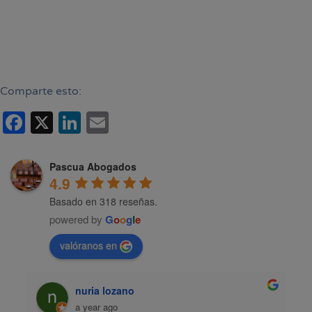
Comparte esto:
Facebook
X
LinkedIn
Email
Pascua Abogados
4.9
Basado en 318 reseñas.
powered by
G
o
o
g
l
e
valóranos en
nuria lozano
a year ago