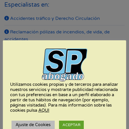
Especialistas en:
Accidentes tráfico y Derecho Circulación
Reclamación pólizas de incendios, de vida, de
accidentes
Responsabilidad civil profesional
Separaciones y divorcios
Testamentos y herencias
Utilizamos cookies propias y de terceros para analizar
nuestros servicios y mostrarte publicidad relacionada
Derecho bancario, cláusulas suelo y gastos
con tus preferencias en base a un perfil elaborado a
partir de tus hábitos de navegación (por ejemplo,
páginas visitadas). Para más información sobre las
cookies pulsa
AQUI
Ajuste de Cookies
ACEPTAR