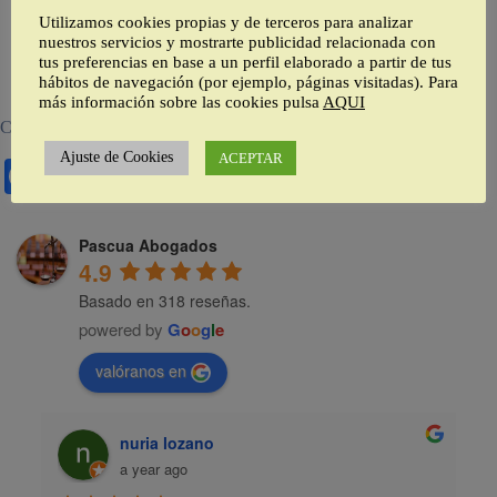
duda?
Utilizamos cookies propias y de terceros para analizar
nuestros servicios y mostrarte publicidad relacionada con
tus preferencias en base a un perfil elaborado a partir de tus
Llámenos
hábitos de navegación (por ejemplo, páginas visitadas). Para
más información sobre las cookies pulsa
AQUI
Comparte esto:
WhatsApp
Ajuste de Cookies
ACEPTAR
Facebook
X
LinkedIn
Email
Pascua Abogados
4.9
Basado en 318 reseñas.
powered by
G
o
o
g
l
e
valóranos en
nuria lozano
a year ago