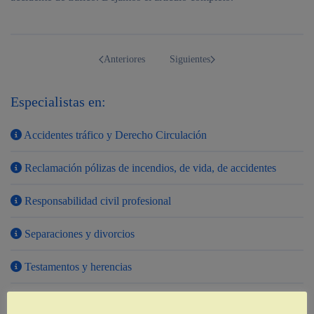
Anteriores
Siguientes
Especialistas en:
Accidentes tráfico y Derecho Circulación
Reclamación pólizas de incendios, de vida, de accidentes
Responsabilidad civil profesional
Separaciones y divorcios
Testamentos y herencias
¿Alguna
Derecho bancario, cláusulas suelo y gastos