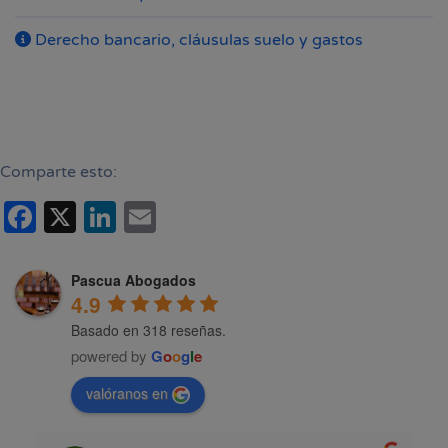
¿Alguna
Derecho bancario, cláusulas suelo y gastos
duda?
Llámenos
Comparte esto:
WhatsApp
Facebook
X
LinkedIn
Email
Pascua Abogados
4.9
Basado en 318 reseñas.
powered by
G
o
o
g
l
e
valóranos en