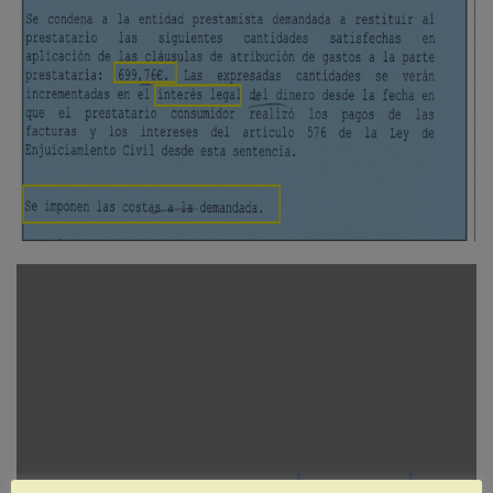
www.pascuaabogados.e