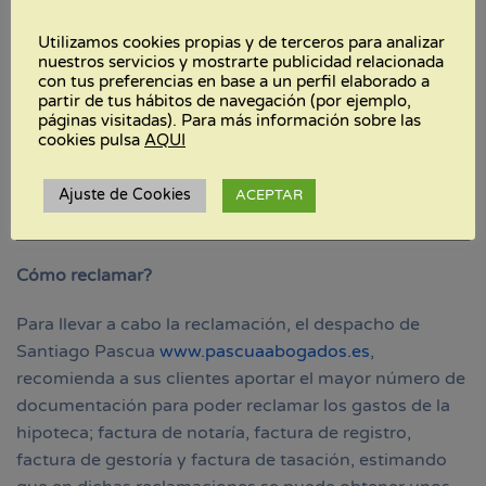
Utilizamos cookies propias y de terceros para analizar
nuestros servicios y mostrarte publicidad relacionada
con tus preferencias en base a un perfil elaborado a
partir de tus hábitos de navegación (por ejemplo,
páginas visitadas). Para más información sobre las
cookies pulsa
AQUI
Ajuste de Cookies
ACEPTAR
Cómo reclamar?
Para llevar a cabo la reclamación, el despacho de
Santiago Pascua
www.pascuaabogados.e
s
,
recomienda a sus clientes aportar el mayor número de
documentación para poder reclamar los gastos de la
hipoteca; factura de notaría, factura de registro,
factura de gestoría y factura de tasación, estimando