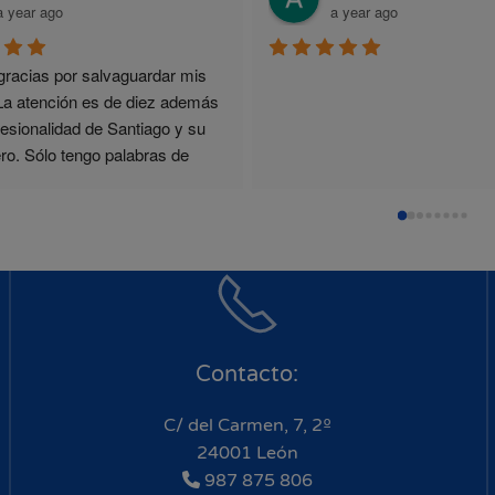
a year ago
a year ago
racias por salvaguardar mis 
La atención es de diez además 
fesionalidad de Santiago y su 
o. Sólo tengo palabras de 
miento.
Contacto:
C/ del Carmen, 7, 2º
24001 León
987 875 806