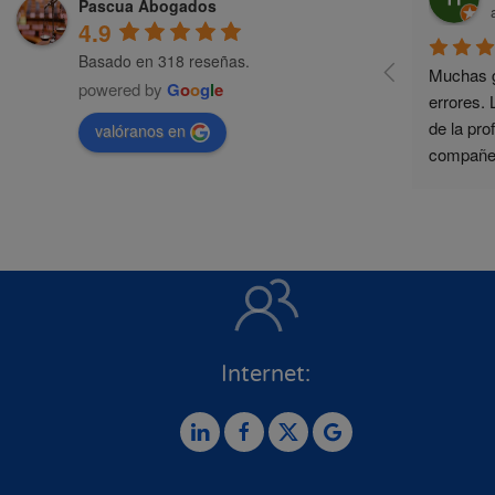
Pascua Abogados
4.9
Basado en 318 reseñas.
Muchas g
powered by
G
o
o
g
l
e
errores. 
de la pro
valóranos en
compañer
agradeci
Internet: