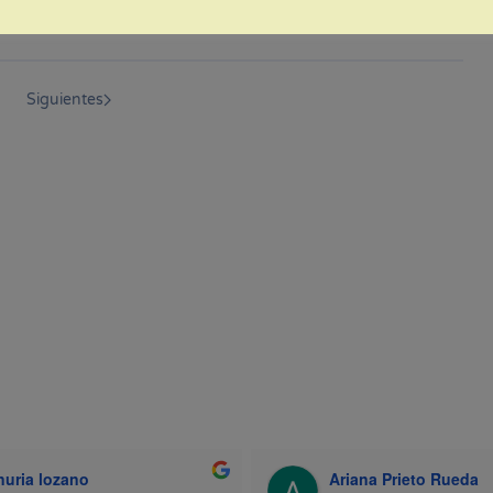
Siguientes
nuria lozano
Ariana Prieto Rueda